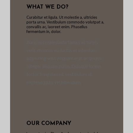
WHAT WE DO?
Curabitur et ligula. Ut molestie a, ultricies
porta urna. Vestibulum commodo volutpat a,
convallis ac, laoreet enim. Phasellus
fermentum in, dolor.
Auris nec malesuada fames ac turpis
velit, rhoncus eu, luctus et interdum
adipiscing wisi. Aliquam erat ac ipsum.
Integer aliquam purus. Quisque lorem
tortor fringilla sed, vestibulum id,
eleifend justo vel bibendum.
OUR COMPANY