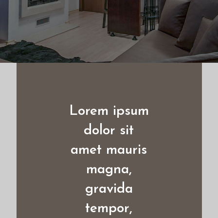
Lorem ipsum
C
dolor sit
amet mauris
s
magna,
gravida
t
tempor,