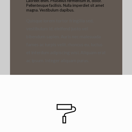
Laoreet enim. Phasellus fermentum in, dolor.
Pellentesque facilisis. Nulla imperdiet sit amet
magna. Vestibulum dapibus.
Quisque lorem tortor fringilla sed,
vestibulum id, eleifend justo vel
bibendum sapien. Auris nec malesuada
fames ac turpis velit, rhoncus eu, luctus
et interdum adipiscing wisi. Aliquam erat
ac ipsum. Integer aliquam purus.